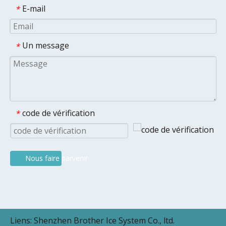
E-mail
*
Un message
*
code de vérification
*
Nous faire parvenir
Liens:
Shenzhen Brother Ice System Co., ltd.