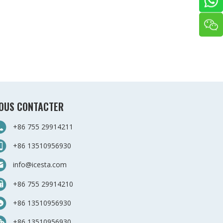
OUS CONTACTER
+86 755 29914211
+86 13510956930
info@icesta.com
+86 755 29914210
+86 13510956930
+86 13510956930